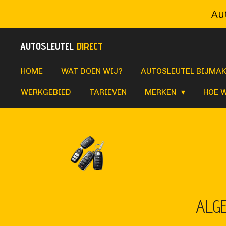
Aut
Ga
direct
AUTOSLEUTEL
DIRECT
naar
de
HOME
WAT DOEN WIJ?
AUTOSLEUTEL BIJMA
hoofdinhoud
WERKGEBIED
TARIEVEN
MERKEN
HOE 
ALG