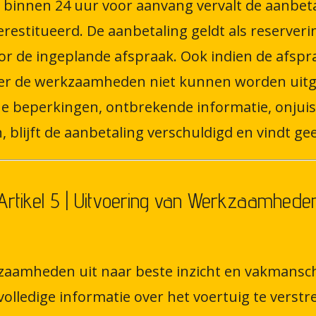
g binnen 24 uur voor aanvang vervalt de aanbetal
restitueerd. De aanbetaling geldt als reserveri
r de ingeplande afspraak. Ook indien de afspra
r de werkzaamheden niet kunnen worden uitge
che beperkingen, ontbrekende informatie, onjui
lijft de aanbetaling verschuldigd en vindt gee
Artikel 5 | Uitvoering van Werkzaamhede
kzaamheden uit naar beste inzicht en vakmansc
n volledige informatie over het voertuig te verstr