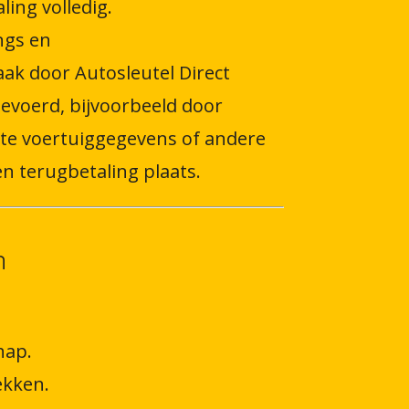
ing volledig.
ngs en
ak door Autosleutel Direct
voerd, bijvoorbeeld door
ste voertuiggegevens of andere
n terugbetaling plaats.
n
hap.
ekken.