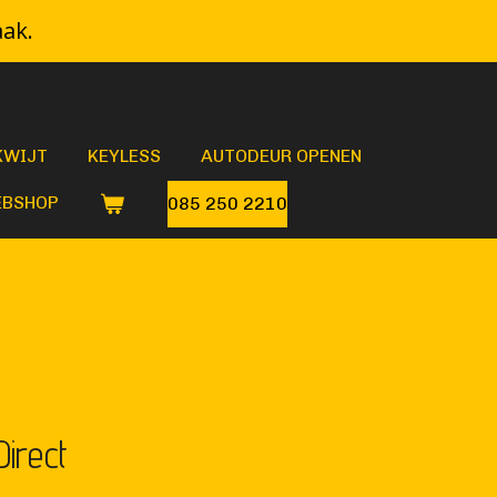
aak.
KWIJT
KEYLESS
AUTODEUR OPENEN
BSHOP
085 250 2210
Direct