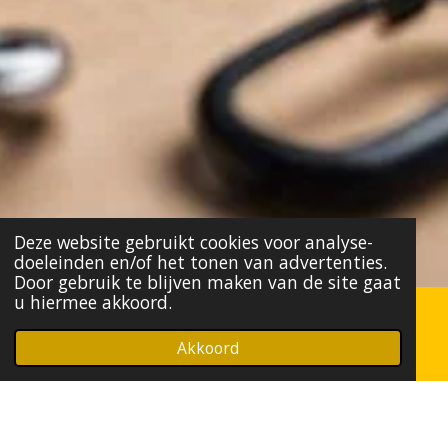
Deze website gebruikt cookies voor analyse-
doeleinden en/of het tonen van advertenties.
Door gebruik te blijven maken van de site gaat
u hiermee akkoord.
Autosleutel Programmeren voor Fiat
Akkoord
Onze experts zijn gespecialiseerd in het
programmeren van autosleutels voor Fiat auto's.