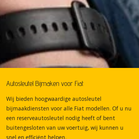
Autosleutel Bijmaken voor Fiat
Wij bieden hoogwaardige autosleutel
bijmaakdiensten voor alle Fiat modellen. Of u nu
een reserveautosleutel nodig heeft of bent
buitengesloten van uw voertuig, wij kunnen u
snel en efficiënt helpen.