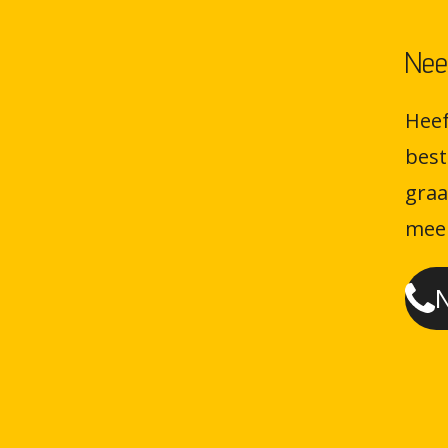
Nee
Heef
best
graa
meer
N