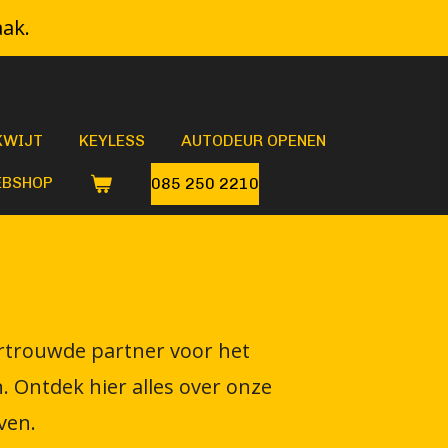
aak.
KWIJT
KEYLESS
AUTODEUR OPENEN
BSHOP
085 250 2210
vertrouwde partner voor het
 Ontdek hier alles over onze
ven.