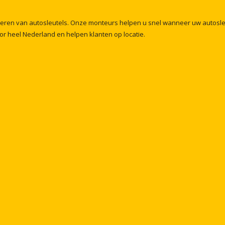
meren
van
autosleutels.
Onze
monteurs
helpen
u
snel
wanneer
uw
autosl
or
heel
Nederland
en
helpen
klanten
op
locatie.