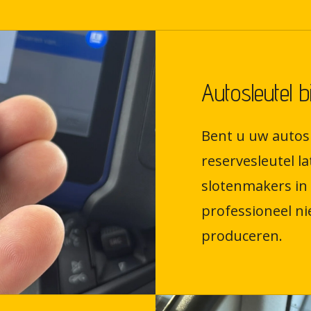
Autosleutel 
Bent u uw autosl
reservesleutel 
slotenmakers in
professioneel ni
produceren.