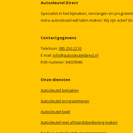
Autosleutel
Direct
Specialist
in
het
bijmaken,
vervangen
en
program
extra
autosleutel
wilt
laten
maken.
Wij
zijn
actief
do
Contactgegevens
Telefoon:
085
250
2210
E mail:
info@autosleuteldirect.nl
KVK
nummer:
64329046
Onze
diensten
Autosleutel
bijmaken
Autosleutel
programmeren
Autosleutel
kwijt
Autosleutel
met
afstandsbediening
maken