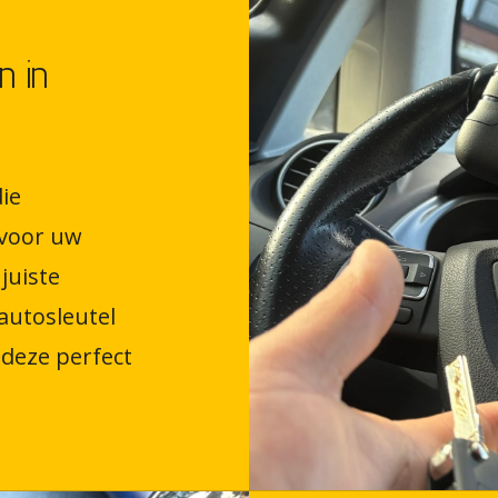
n in
ie
voor uw
juiste
autosleutel
deze perfect