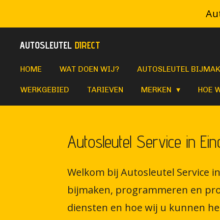
Aut
Ga
direct
AUTOSLEUTEL
DIRECT
naar
de
HOME
WAT DOEN WIJ?
AUTOSLEUTEL BIJMA
hoofdinhoud
WERKGEBIED
TARIEVEN
MERKEN
HOE 
Autosleutel Service in Ei
Welkom bij Autosleutel Service i
bijmaken, programmeren en produ
diensten en hoe wij u kunnen he