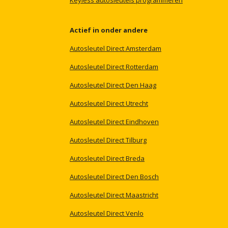
Keyless
autosleutels
programmeren
Actief
in
onder
andere
Autosleutel
Direct
Amsterdam
Autosleutel
Direct
Rotterdam
Autosleutel
Direct
Den
Haag
Autosleutel
Direct
Utrecht
Autosleutel
Direct
Eindhoven
Autosleutel
Direct
Tilburg
Autosleutel
Direct
Breda
Autosleutel
Direct
Den
Bosch
Autosleutel
Direct
Maastricht
Autosleutel
Direct
Venlo