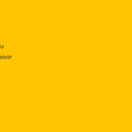
 u
 voor