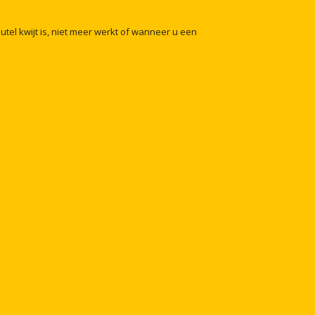
eutel
kwijt
is,
niet
meer
werkt
of
wanneer
u
een