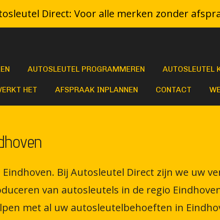
osleutel Direct: Voor alle merken zonder afspr
KEN
AUTOSLEUTEL PROGRAMMEREN
AUTOSLEUTEL 
WERKT HET
AFSPRAAK INPLANNEN
CONTACT
WE
ndhoven
n Eindhoven. Bij Autosleutel Direct zijn we uw 
ceren van autosleutels in de regio Eindhoven.
lpen met al uw autosleutelbehoeften in Eindho