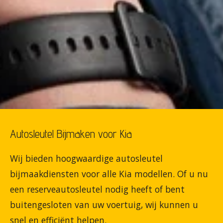
Autosleutel Bijmaken voor Kia
Wij bieden hoogwaardige autosleutel
bijmaakdiensten voor alle Kia modellen. Of u nu
een reserveautosleutel nodig heeft of bent
buitengesloten van uw voertuig, wij kunnen u
snel en efficiënt helpen.