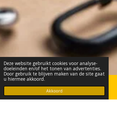
Deze website gebruikt cookies voor analyse-
doeleinden en/of het tonen van advertenties.
Door gebruik te blijven maken van de site gaat
u hiermee akkoord.
Autosleutel Programmeren voor Kia
Akkoord
Onze experts zijn gespecialiseerd in het
programmeren van autosleutels voor Kia auto's.