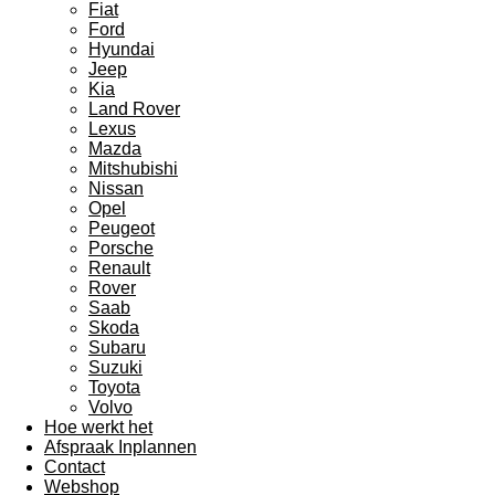
Fiat
Ford
Hyundai
Jeep
Kia
Land Rover
Lexus
Mazda
Mitshubishi
Nissan
Opel
Peugeot
Porsche
Renault
Rover
Saab
Skoda
Subaru
Suzuki
Toyota
Volvo
Hoe werkt het
Afspraak Inplannen
Contact
Webshop