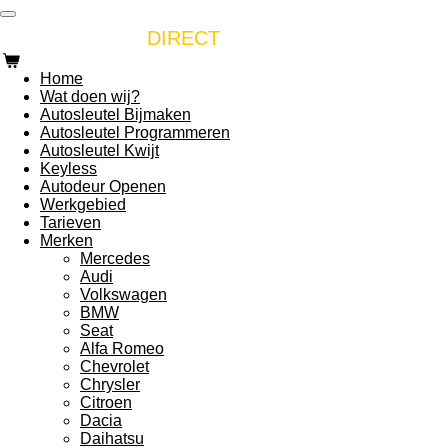
Ga
AUTOSLEUTEL
direct
DIRECT
naar
de
Home
hoofdinhoud
Wat doen wij?
Autosleutel Bijmaken
Autosleutel Programmeren
Autosleutel Kwijt
Keyless
Autodeur Openen
Werkgebied
Tarieven
Merken
Mercedes
Audi
Volkswagen
BMW
Seat
Alfa Romeo
Chevrolet
Chrysler
Citroen
Dacia
Daihatsu