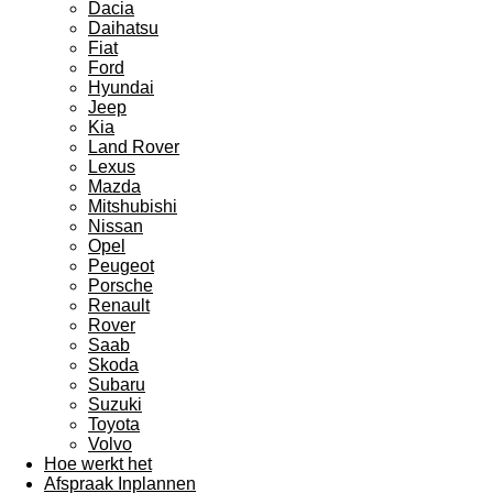
Dacia
Daihatsu
Fiat
Ford
Hyundai
Jeep
Kia
Land Rover
Lexus
Mazda
Mitshubishi
Nissan
Opel
Peugeot
Porsche
Renault
Rover
Saab
Skoda
Subaru
Suzuki
Toyota
Volvo
Hoe werkt het
Afspraak Inplannen