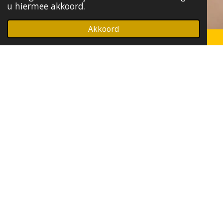
u hiermee akkoord.
Akkoord
Autosleutel programmeren in Amsterdam Noord
Heeft u een nieuwe autosleutel die
geprogrammeerd moet worden voor uw
voertuig? Wij beschikken over de juiste
technologie en expertise om uw autosleutel
correct te programmeren, zodat deze perfect
werkt met uw auto.