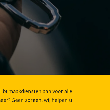
l bijmaakdiensten aan voor alle
eer? Geen zorgen, wij helpen u