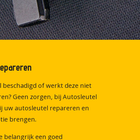
Repareren
l beschadigd of werkt deze niet
en? Geen zorgen, bij Autosleutel
j uw autosleutel repareren en
tie brengen.
e belangrijk een goed