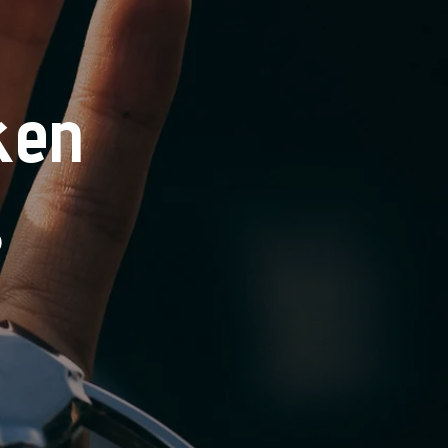
ken
s