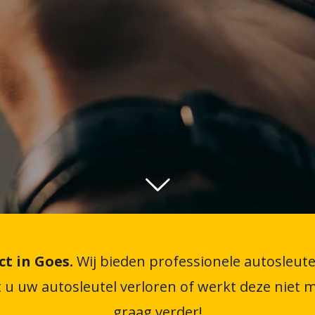
t in Goes.
Wij bieden professionele autosleute
u uw autosleutel verloren of werkt deze niet m
graag verder!