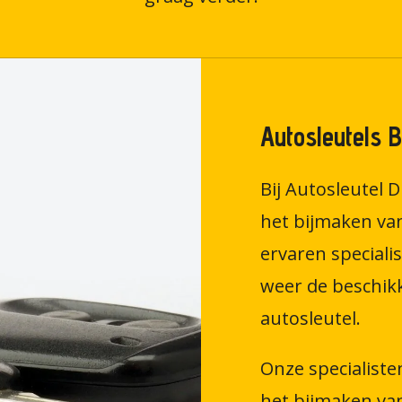
Autosleutels 
Bij Autosleutel D
het bijmaken va
ervaren speciali
weer de beschik
autosleutel.
Onze specialiste
het bijmaken va