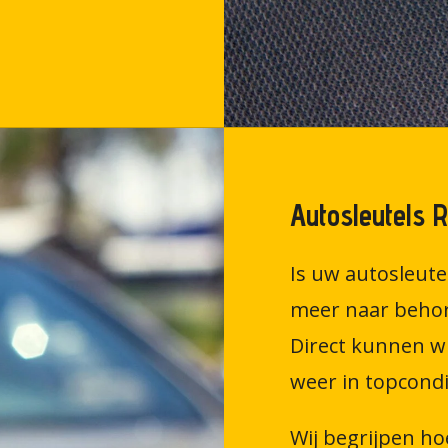
Autosleutels 
Is uw autosleute
meer naar behor
Direct kunnen wi
weer in topcondi
Wij begrijpen ho