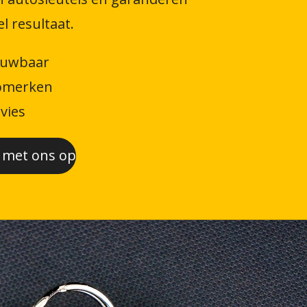
l resultaat.
ouwbaar
tomerken
vies
 met ons op