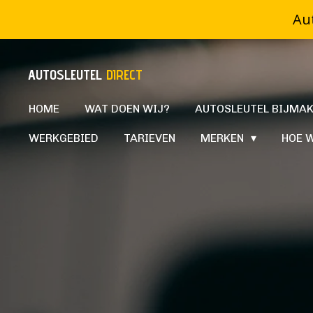
Aut
Ga
direct
naar
AUTOSLEUTEL
DIRECT
de
HOME
WAT DOEN WIJ?
AUTOSLEUTEL BIJMA
hoofdinhoud
WERKGEBIED
TARIEVEN
MERKEN
HOE 