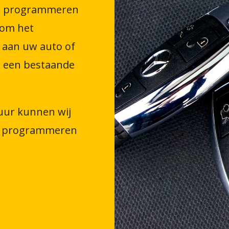
het programmeren
 om het
 aan uw auto of
 een bestaande
uur kunnen wij
ls programmeren