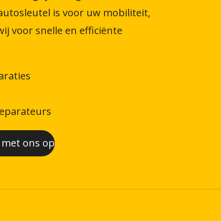
utosleutel is voor uw mobiliteit,
j voor snelle en efficiënte
araties
eparateurs
 met ons op