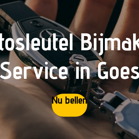
tosleutel Bijma
Service in Goe
Nu bellen