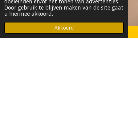
doeleinden en/of het tonen van advertenties.
Door gebruik te blijven maken van de site gaat
u hiermee akkoord.
Akkoord
Autosleutel programmeren in De Pijp
Amsterdam
Heeft u een nieuwe autosleutel die
geprogrammeerd moet worden voor uw
voertuig? Wij beschikken over de juiste
technologie en expertise om uw autosleutel
correct te programmeren, zodat deze perfect
werkt met uw auto.