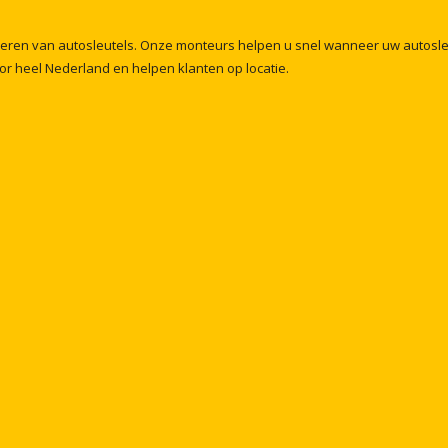
meren
van
autosleutels.
Onze
monteurs
helpen
u
snel
wanneer
uw
autosl
or
heel
Nederland
en
helpen
klanten
op
locatie.