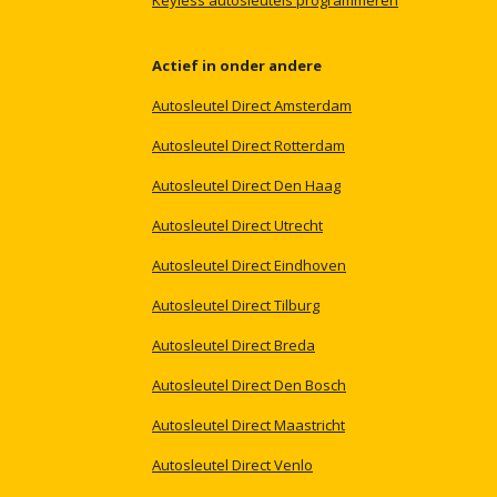
Keyless
autosleutels
programmeren
Actief
in
onder
andere
Autosleutel
Direct
Amsterdam
Autosleutel
Direct
Rotterdam
Autosleutel
Direct
Den
Haag
Autosleutel
Direct
Utrecht
Autosleutel
Direct
Eindhoven
Autosleutel
Direct
Tilburg
Autosleutel
Direct
Breda
Autosleutel
Direct
Den
Bosch
Autosleutel
Direct
Maastricht
Autosleutel
Direct
Venlo