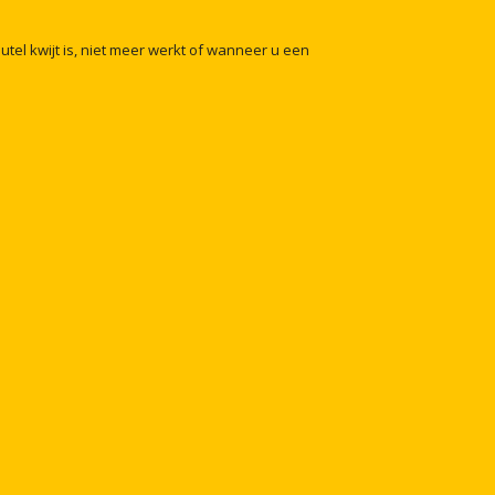
eutel
kwijt
is,
niet
meer
werkt
of
wanneer
u
een