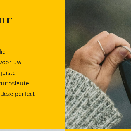
n in
ie
voor uw
juiste
autosleutel
deze perfect