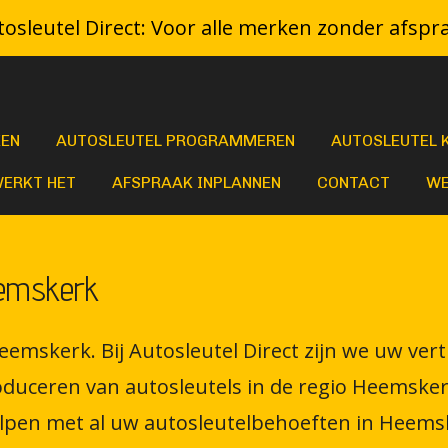
osleutel Direct: Voor alle merken zonder afspr
KEN
AUTOSLEUTEL PROGRAMMEREN
AUTOSLEUTEL 
WERKT HET
AFSPRAAK INPLANNEN
CONTACT
WE
eemskerk
eemskerk. Bij Autosleutel Direct zijn we uw ve
ceren van autosleutels in de regio Heemskerk
elpen met al uw autosleutelbehoeften in Heems