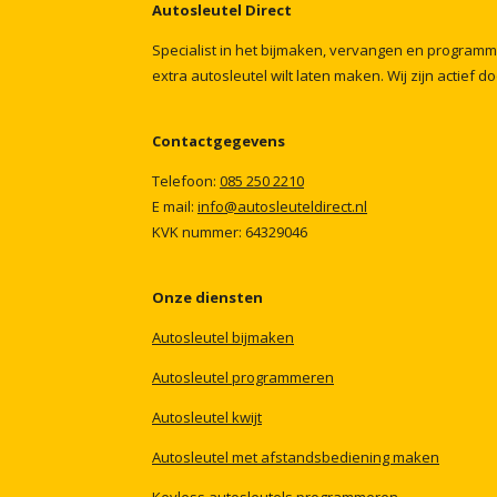
Autosleutel
Direct
Specialist
in
het
bijmaken,
vervangen
en
program
extra
autosleutel
wilt
laten
maken.
Wij
zijn
actief
do
Contactgegevens
Telefoon:
085
250
2210
E mail:
info@autosleuteldirect.nl
KVK
nummer:
64329046
Onze
diensten
Autosleutel
bijmaken
Autosleutel
programmeren
Autosleutel
kwijt
Autosleutel
met
afstandsbediening
maken