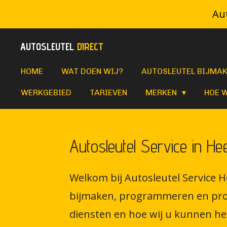
Aut
Ga
direct
AUTOSLEUTEL
DIRECT
naar
de
HOME
WAT DOEN WIJ?
AUTOSLEUTEL BIJMA
hoofdinhoud
WERKGEBIED
TARIEVEN
MERKEN
HOE 
Autosleutel Service in H
Welkom bij Autosleutel Service H
bijmaken, programmeren en produ
diensten en hoe wij u kunnen h