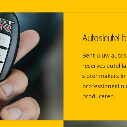
Autosleutel 
Bent u uw autosl
reservesleutel 
slotenmakers in
professioneel ni
produceren.