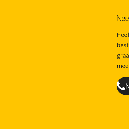
Nee
Heef
best
graa
meer
N