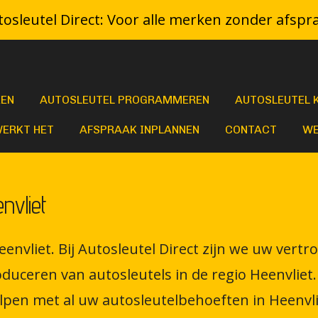
osleutel Direct: Voor alle merken zonder afspr
KEN
AUTOSLEUTEL PROGRAMMEREN
AUTOSLEUTEL 
WERKT HET
AFSPRAAK INPLANNEN
CONTACT
WE
nvliet
eenvliet. Bij Autosleutel Direct zijn we uw vert
ceren van autosleutels in de regio Heenvliet. 
lpen met al uw autosleutelbehoeften in Heenvli