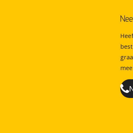
Nee
Heef
best
graa
meer
N