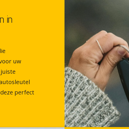
n in
ie
voor uw
juiste
autosleutel
deze perfect