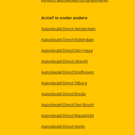
Keyless
autosleutels
programmeren
Actief
in
onder
andere
Autosleutel
Direct
Amsterdam
Autosleutel
Direct
Rotterdam
Autosleutel
Direct
Den
Haag
Autosleutel
Direct
Utrecht
Autosleutel
Direct
Eindhoven
Autosleutel
Direct
Tilburg
Autosleutel
Direct
Breda
Autosleutel
Direct
Den
Bosch
Autosleutel
Direct
Maastricht
Autosleutel
Direct
Venlo