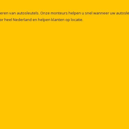
meren
van
autosleutels.
Onze
monteurs
helpen
u
snel
wanneer
uw
autosl
or
heel
Nederland
en
helpen
klanten
op
locatie.