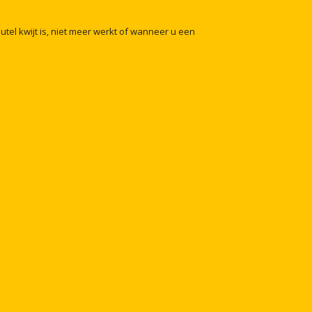
eutel
kwijt
is,
niet
meer
werkt
of
wanneer
u
een