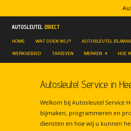
Aut
Ga
direct
AUTOSLEUTEL
DIRECT
naar
de
HOME
WAT DOEN WIJ?
AUTOSLEUTEL BIJMA
hoofdinhoud
WERKGEBIED
TARIEVEN
MERKEN
HOE 
Autosleutel Service in Hee
Welkom bij Autosleutel Service H
bijmaken, programmeren en produ
diensten en hoe wij u kunnen he