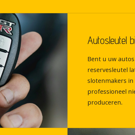
Autosleutel b
Bent u uw autosl
reservesleutel 
slotenmakers in
professioneel ni
produceren.