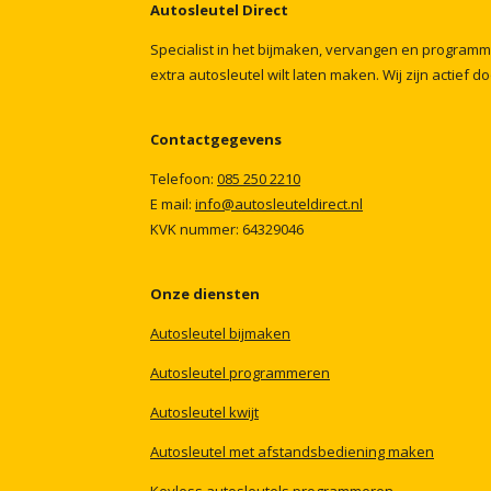
Autosleutel
Direct
Specialist
in
het
bijmaken,
vervangen
en
program
extra
autosleutel
wilt
laten
maken.
Wij
zijn
actief
do
Contactgegevens
Telefoon:
085
250
2210
E mail:
info@autosleuteldirect.nl
KVK
nummer:
64329046
Onze
diensten
Autosleutel
bijmaken
Autosleutel
programmeren
Autosleutel
kwijt
Autosleutel
met
afstandsbediening
maken