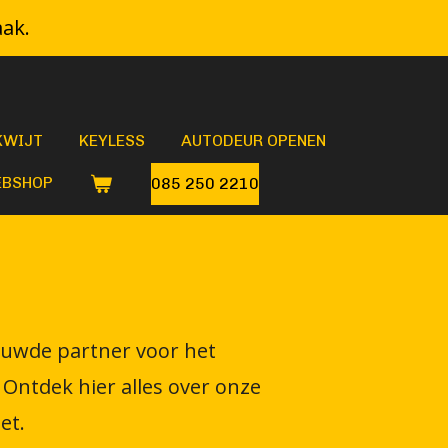
aak.
KWIJT
KEYLESS
AUTODEUR OPENEN
BSHOP
085 250 2210
rouwde partner voor het
Ontdek hier alles over onze
et.