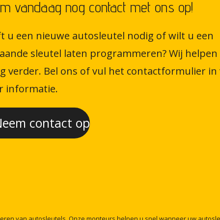
m vandaag nog contact met ons op!
t u een nieuwe autosleutel nodig of wilt u een
aande sleutel laten programmeren? Wij helpen
g verder. Bel ons of vul het contactformulier in
 informatie.
eem contact op
meren
van
autosleutels.
Onze
monteurs
helpen
u
snel
wanneer
uw
autosl