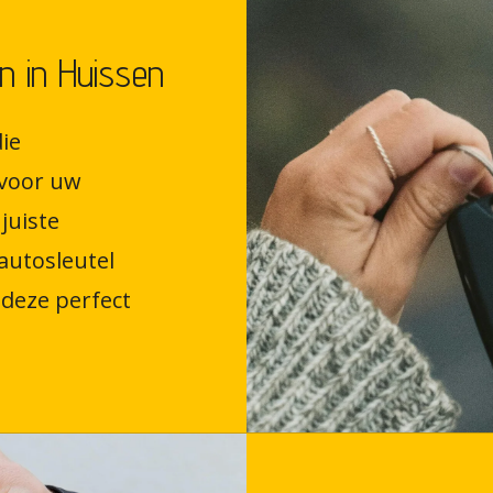
n in Huissen
ie
voor uw
juiste
autosleutel
deze perfect