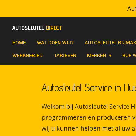
Aut
Ga
direct
AUTOSLEUTEL
DIRECT
naar
de
HOME
WAT DOEN WIJ?
AUTOSLEUTEL BIJMA
hoofdinhoud
WERKGEBIED
TARIEVEN
MERKEN
HOE 
Autosleutel Service in Hu
Welkom bij Autosleutel Service H
programmeren en produceren van 
wij u kunnen helpen met al uw a