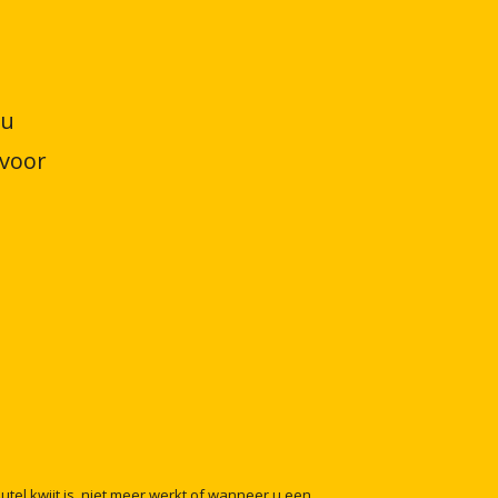
 u
 voor
eutel
kwijt
is,
niet
meer
werkt
of
wanneer
u
een