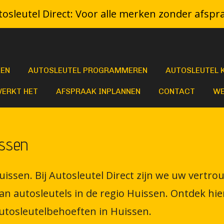
osleutel Direct: Voor alle merken zonder afspr
KEN
AUTOSLEUTEL PROGRAMMEREN
AUTOSLEUTEL 
WERKT HET
AFSPRAAK INPLANNEN
CONTACT
WE
issen
uissen. Bij Autosleutel Direct zijn we uw vertr
autosleutels in de regio Huissen. Ontdek hier
utosleutelbehoeften in Huissen.