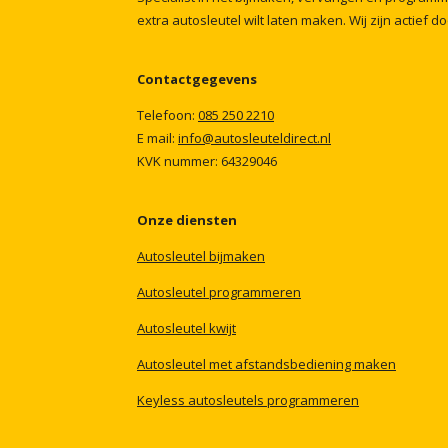
extra
autosleutel
wilt
laten
maken.
Wij
zijn
actief
do
Contactgegevens
Telefoon:
085
250
2210
E mail:
info@autosleuteldirect.nl
KVK
nummer:
64329046
Onze
diensten
Autosleutel
bijmaken
Autosleutel
programmeren
Autosleutel
kwijt
Autosleutel
met
afstandsbediening
maken
Keyless
autosleutels
programmeren