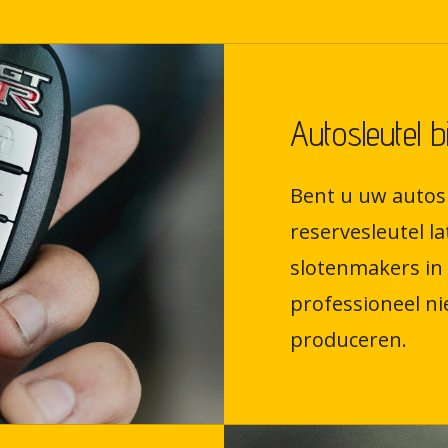
Autosleutel 
Bent u uw autosl
reservesleutel 
slotenmakers in
professioneel ni
produceren.