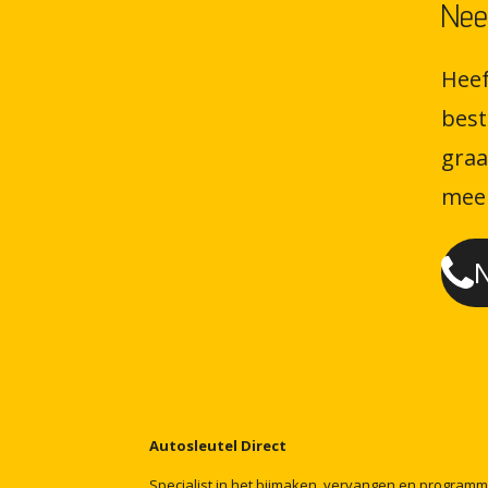
Nee
Heef
best
graa
meer
N
Autosleutel
Direct
Specialist
in
het
bijmaken,
vervangen
en
program