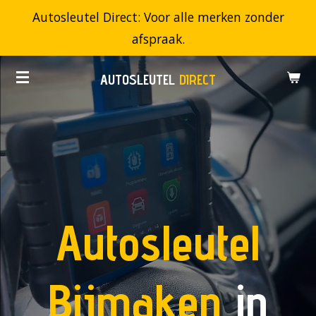
Autosleutel Direct: Voor alle merken zonder
Ga
afspraak.
direct
naar
AUTOSLEUTEL
DIRECT
de
hoofdinhoud
Autosleutel
Bijmaken
in