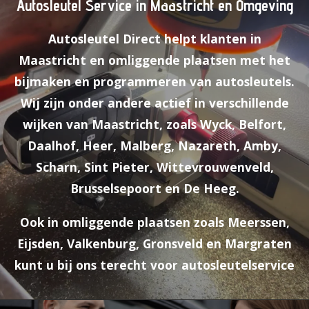
Autosleutel
Service
in
Maastricht
en O
mgeving
Autosleutel
Direct
helpt
klanten
in
Maastricht
en
omliggende
plaatsen
met
het
bijmaken
en
programmeren
van
autosleutels.
Wij
zijn
onder
andere
actief
in
verschillende
wijken
van
Maastricht,
zoals
Wyck,
Belfort,
Daalhof,
Heer,
Malberg,
Nazareth,
Amby,
Scharn,
Sint
Pieter,
Wittevrouwenveld,
Brusselsepoort
en
De
Heeg
.
Ook
in
omliggende
plaatsen
zoals
Meerssen,
Eijsden,
Valkenburg,
Gronsveld
en
Margraten
kunt
u
bij
ons
terecht
voor
autosleutelservice