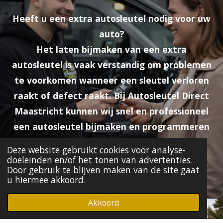
Heeft
u
een
extra
autosleutel
nodig
voor
uw
auto?
Het
laten
bijmaken
van
een
extra
autosleutel
is
vaak
verstandig
om
problemen
te
voorkomen
wanneer
een
sleutel
verloren
raakt
of
defect
raakt.
Bij
Autosleutel
Direct
Maastricht
kunnen
wij
snel
en
professioneel
een
autosleutel
bijmaken
en
programmeren
voor
veel
verschillende
automerken.
Deze website gebruikt cookies voor analyse-
doeleinden en/of het tonen van advertenties.
Door gebruik te blijven maken van de site gaat
Gratis Offerte Aanvragen
u hiermee akkoord.
Akkoord