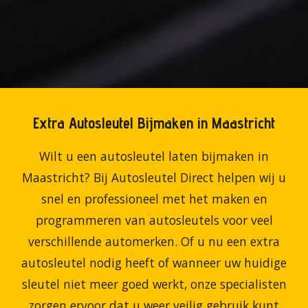
Extra Autosleutel Bijmaken in Maastricht
Wilt
u
een
autosleutel
laten
bijmaken
in
Maastricht
?
Bij
Autosleutel
Direct
helpen
wij
u
snel
en
professioneel
met
het
maken
en
programmeren
van
autosleutels
voor
veel
verschillende
automerken.
Of
u
nu
een
extra
autosleutel
nodig
heeft
of
wanneer
uw
huidige
sleutel
niet
meer
goed
werkt,
onze
specialisten
zorgen
ervoor
dat
u
weer
veilig
gebruik
kunt