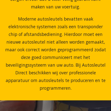
maken
van
uw
voertuig.
Moderne
autosleutels
bevatten
vaak
elektronische
systemen
zoals
een
transponder
chip
of
afstandsbediening.
Hierdoor
moet
een
nieuwe
autosleutel
niet
alleen
worden
gemaakt,
maar
ook
correct
worden
geprogrammeerd
zodat
deze
goed
communiceert
met
het
beveiligingssysteem
van
uw
auto.
Bij
Autosleutel
Direct
beschikken
wij
over
professionele
apparatuur
om
autosleutels
te
produceren
en
te
programmeren.