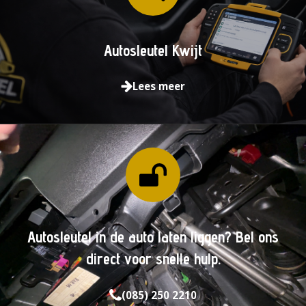
Autosleutel Kwijt
Lees meer
Autosleutel
in
de
auto
laten
liggen?
Bel
ons
direct
voor
snelle
hulp.
(085) 250 2210