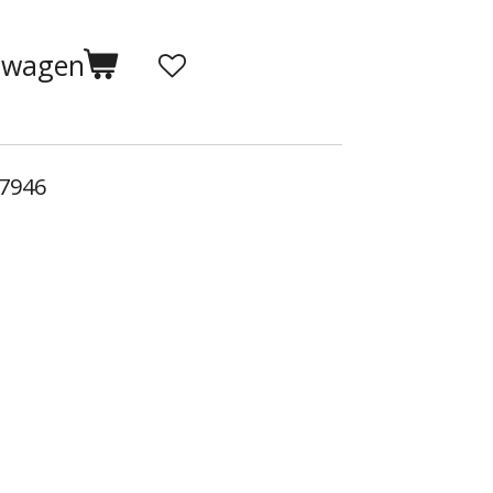
elwagen
F7946