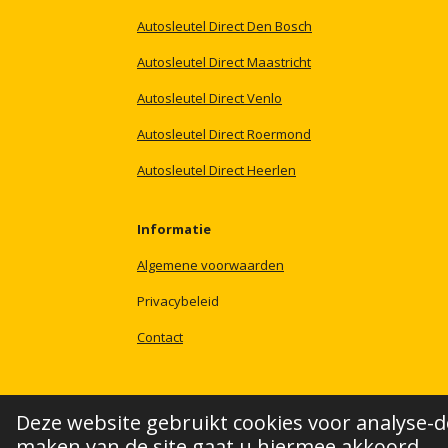
Autosleutel
Direct
Den
Bosch
Autosleutel
Direct
Maastricht
Autosleutel
Direct
Venlo
Autosleutel
Direct
Roermond
Autosleutel
Direct
Heerlen
Informatie
Algemene
voorwaarden
Privacybeleid
Contact
Deze website gebruikt cookies voor analyse-d
maken van de site gaat u hiermee akkoord.