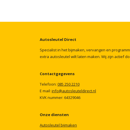
Autosleutel
Direct
Specialist
in
het
bijmaken,
vervangen
en
program
extra
autosleutel
wilt
laten
maken.
Wij
zijn
actief
do
Contactgegevens
Telefoon:
085
250
2210
E mail:
info@autosleuteldirect.nl
KVK
nummer:
64329046
Onze
diensten
Autosleutel
bijmaken