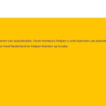
meren
van
autosleutels.
Onze
monteurs
helpen
u
snel
wanneer
uw
autosl
or
heel
Nederland
en
helpen
klanten
op
locatie.