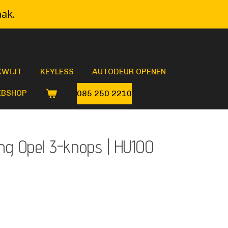
aak.
KWIJT
KEYLESS
AUTODEUR OPENEN
BSHOP
085 250 2210
ng Opel 3-knops | HU100