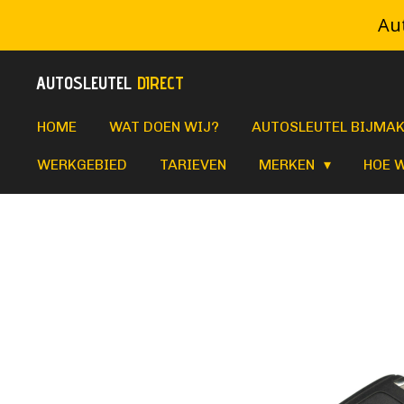
Aut
Ga
direct
AUTOSLEUTEL
DIRECT
naar
de
HOME
WAT DOEN WIJ?
AUTOSLEUTEL BIJMA
hoofdinhoud
WERKGEBIED
TARIEVEN
MERKEN
HOE 