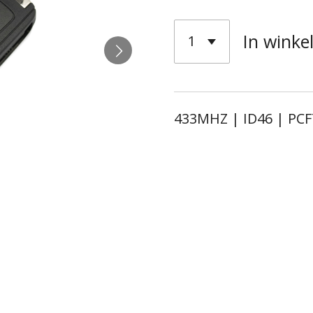
In wink
433MHZ | ID46 | PC