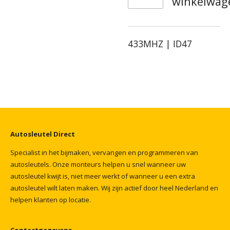
winkelwag
433MHZ | ID47
Autosleutel
Direct
Specialist
in
het
bijmaken,
vervangen
en
programmeren
van
autosleutels.
Onze
monteurs
helpen
u
snel
wanneer
uw
autosleutel
kwijt
is,
niet
meer
werkt
of
wanneer
u
een
extra
autosleutel
wilt
laten
maken.
Wij
zijn
actief
door
heel
Nederland
en
helpen
klanten
op
locatie.