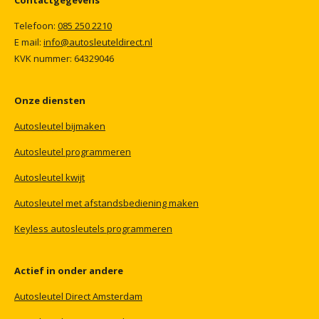
Contactgegevens
Telefoon:
085
250
2210
E mail:
info@autosleuteldirect.nl
KVK
nummer:
64329046
Onze
diensten
Autosleutel
bijmaken
Autosleutel
programmeren
Autosleutel
kwijt
Autosleutel
met
afstandsbediening
maken
Keyless
autosleutels
programmeren
Actief
in
onder
andere
Autosleutel
Direct
Amsterdam