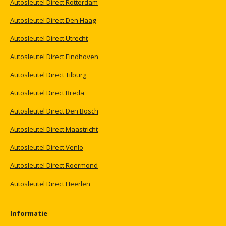
Autosleutel
Direct
Rotterdam
Autosleutel
Direct
Den
Haag
Autosleutel
Direct
Utrecht
Autosleutel
Direct
Eindhoven
Autosleutel
Direct
Tilburg
Autosleutel
Direct
Breda
Autosleutel
Direct
Den
Bosch
Autosleutel
Direct
Maastricht
Autosleutel
Direct
Venlo
Autosleutel
Direct
Roermond
Autosleutel
Direct
Heerlen
Informatie