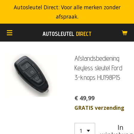
Autosleutel Direct: Voor alle merken zonder
Ga
afspraak.
direct
naar
AUTOSLEUTEL
DIRECT
de
hoofdinhoud
Afstandsbediening
Keyless sleutel Ford
3-knops HU198P15
€ 49,99
GRATIS verzending
In