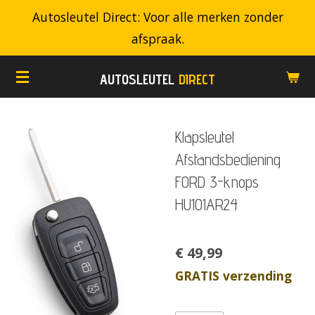
Autosleutel Direct: Voor alle merken zonder
Ga
afspraak.
direct
naar
AUTOSLEUTEL
DIRECT
de
hoofdinhoud
Klapsleutel
Afstandsbediening
FORD 3-knops
HU101AR24
€ 49,99
GRATIS verzending