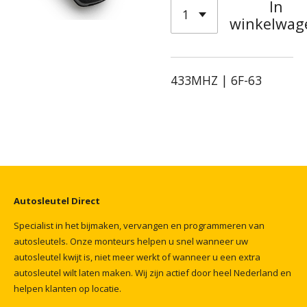
In
winkelwag
433MHZ | 6F-63
Autosleutel
Direct
Specialist
in
het
bijmaken,
vervangen
en
programmeren
van
autosleutels.
Onze
monteurs
helpen
u
snel
wanneer
uw
autosleutel
kwijt
is,
niet
meer
werkt
of
wanneer
u
een
extra
autosleutel
wilt
laten
maken.
Wij
zijn
actief
door
heel
Nederland
en
helpen
klanten
op
locatie.