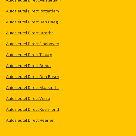
Autosleutel
Direct
Amsterdam
Autosleutel
Direct
Rotterdam
Autosleutel
Direct
Den
Haag
Autosleutel
Direct
Utrecht
Autosleutel
Direct
Eindhoven
Autosleutel
Direct
Tilburg
Autosleutel
Direct
Breda
Autosleutel
Direct
Den
Bosch
Autosleutel
Direct
Maastricht
Autosleutel
Direct
Venlo
Autosleutel
Direct
Roermond
Autosleutel
Direct
Heerlen