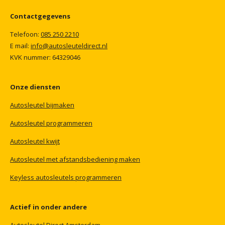
Contactgegevens
Telefoon:
085
250
2210
E mail:
info@autosleuteldirect.nl
KVK
nummer:
64329046
Onze
diensten
Autosleutel
bijmaken
Autosleutel
programmeren
Autosleutel
kwijt
Autosleutel
met
afstandsbediening
maken
Keyless
autosleutels
programmeren
Actief
in
onder
andere