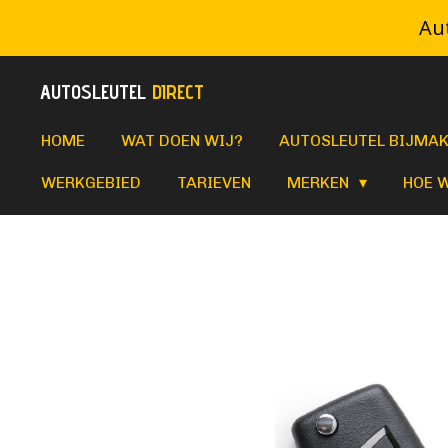
Aut
Ga
direct
AUTOSLEUTEL
DIRECT
naar
de
HOME
WAT DOEN WIJ?
AUTOSLEUTEL BIJMA
hoofdinhoud
WERKGEBIED
TARIEVEN
MERKEN
HOE 