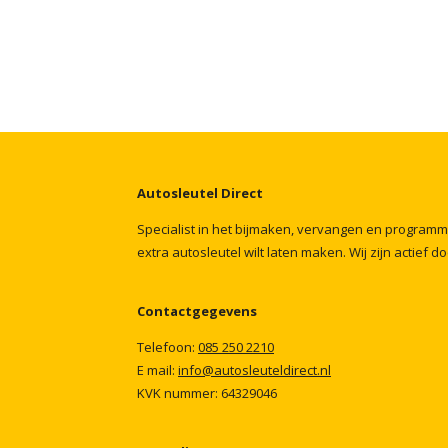
Autosleutel
Direct
Specialist
in
het
bijmaken,
vervangen
en
program
extra
autosleutel
wilt
laten
maken.
Wij
zijn
actief
do
Contactgegevens
Telefoon:
085
250
2210
E mail:
info@autosleuteldirect.nl
KVK
nummer:
64329046