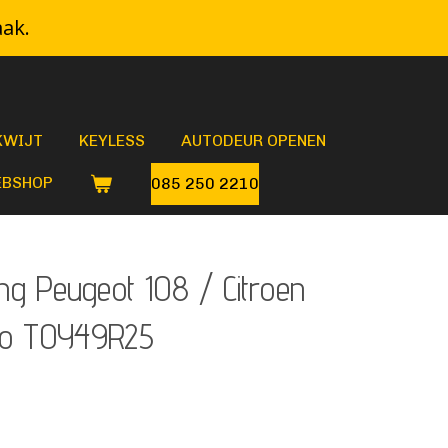
aak.
KWIJT
KEYLESS
AUTODEUR OPENEN
BSHOP
085 250 2210
ng Peugeot 108 / Citroen
go TOY49R25