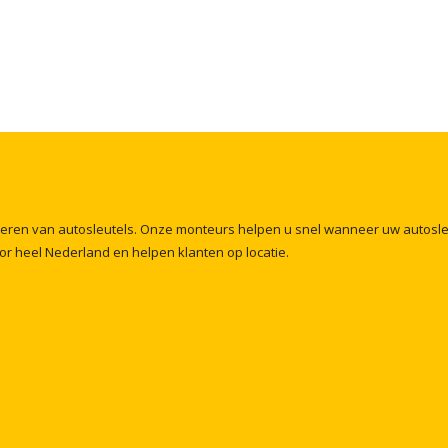
meren
van
autosleutels.
Onze
monteurs
helpen
u
snel
wanneer
uw
autosl
or
heel
Nederland
en
helpen
klanten
op
locatie.