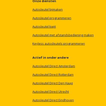
Onze
diensten
Autosleutel
bijmaken
Autosleutel
programmeren
Autosleutel
kwijt
Autosleutel
met
afstandsbediening
maken
Keyless
autosleutels
programmeren
Actief
in
onder
andere
Autosleutel
Direct
Amsterdam
Autosleutel
Direct
Rotterdam
Autosleutel
Direct
Den
Haag
Autosleutel
Direct
Utrecht
Autosleutel
Direct
Eindhoven