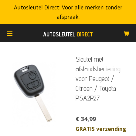
Autosleutel Direct: Voor alle merken zonder
Ga
afspraak.
direct
naar
AUTOSLEUTEL
DIRECT
de
hoofdinhoud
Sleutel met
afstandsbediening
voor Peugeot /
Citroen / Toyota
PSA2R27
€ 34,99
GRATIS verzending