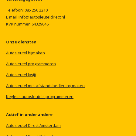
Telefoon:
085
250
2210
E mail:
info@autosleuteldirect.nl
KVK
nummer:
64329046
Onze
diensten
Autosleutel
bijmaken
Autosleutel
programmeren
Autosleutel
kwijt
Autosleutel
met
afstandsbediening
maken
Keyless
autosleutels
programmeren
Actief
in
onder
andere
Autosleutel
Direct
Amsterdam