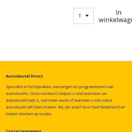
In
winkelwag
Autosleutel
Direct
Specialist
in
het
bijmaken,
vervangen
en
programmeren
van
autosleutels.
Onze
monteurs
helpen
u
snel
wanneer
uw
autosleutel
kwijt
is,
niet
meer
werkt
of
wanneer
u
een
extra
autosleutel
wilt
laten
maken.
Wij
zijn
actief
door
heel
Nederland
en
helpen
klanten
op
locatie.
Contactgegevens