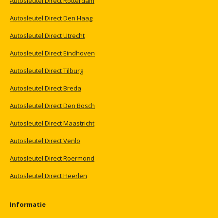
Autosleutel
Direct
Rotterdam
Autosleutel
Direct
Den
Haag
Autosleutel
Direct
Utrecht
Autosleutel
Direct
Eindhoven
Autosleutel
Direct
Tilburg
Autosleutel
Direct
Breda
Autosleutel
Direct
Den
Bosch
Autosleutel
Direct
Maastricht
Autosleutel
Direct
Venlo
Autosleutel
Direct
Roermond
Autosleutel
Direct
Heerlen
Informatie