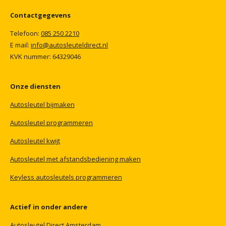
Contactgegevens
Telefoon:
085
250
2210
E mail:
info@autosleuteldirect.nl
KVK
nummer:
64329046
Onze
diensten
Autosleutel
bijmaken
Autosleutel
programmeren
Autosleutel
kwijt
Autosleutel
met
afstandsbediening
maken
Keyless
autosleutels
programmeren
Actief
in
onder
andere
Autosleutel
Direct
Amsterdam