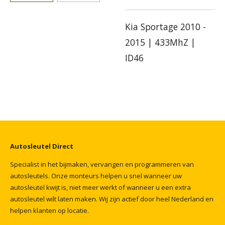
Kia Sportage 2010 -
2015 | 433MhZ |
ID46
Autosleutel
Direct
Specialist
in
het
bijmaken,
vervangen
en
programmeren
van
autosleutels.
Onze
monteurs
helpen
u
snel
wanneer
uw
autosleutel
kwijt
is,
niet
meer
werkt
of
wanneer
u
een
extra
autosleutel
wilt
laten
maken.
Wij
zijn
actief
door
heel
Nederland
en
helpen
klanten
op
locatie.