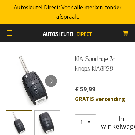
Autosleutel Direct: Voor alle merken zonder
Ga
afspraak.
direct
naar
AUTOSLEUTEL
DIRECT
de
hoofdinhoud
KIA Sportage 3-
knops KIA8R28
€ 59,99
GRATIS verzending
In
winkelwag