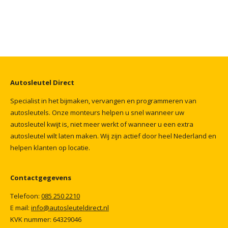
Autosleutel
Direct
Specialist
in
het
bijmaken,
vervangen
en
programmeren
van
autosleutels.
Onze
monteurs
helpen
u
snel
wanneer
uw
autosleutel
kwijt
is,
niet
meer
werkt
of
wanneer
u
een
extra
autosleutel
wilt
laten
maken.
Wij
zijn
actief
door
heel
Nederland
en
helpen
klanten
op
locatie.
Contactgegevens
Telefoon:
085
250
2210
E mail:
info@autosleuteldirect.nl
KVK
nummer:
64329046