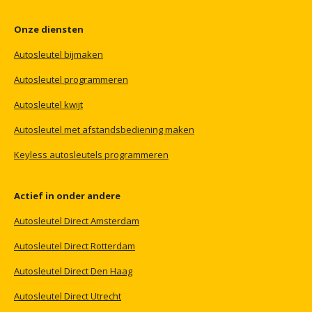
Onze
diensten
Autosleutel
bijmaken
Autosleutel
programmeren
Autosleutel
kwijt
Autosleutel
met
afstandsbediening
maken
Keyless
autosleutels
programmeren
Actief
in
onder
andere
Autosleutel
Direct
Amsterdam
Autosleutel
Direct
Rotterdam
Autosleutel
Direct
Den
Haag
Autosleutel
Direct
Utrecht