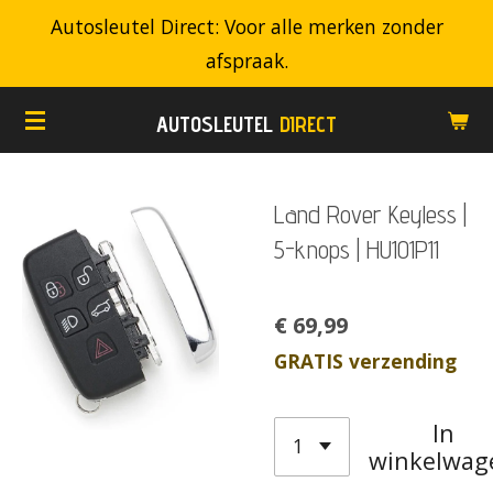
Autosleutel Direct: Voor alle merken zonder
Ga
afspraak.
direct
naar
AUTOSLEUTEL
DIRECT
de
hoofdinhoud
Land Rover Keyless |
5-knops | HU101P11
€ 69,99
GRATIS verzending
In
winkelwag