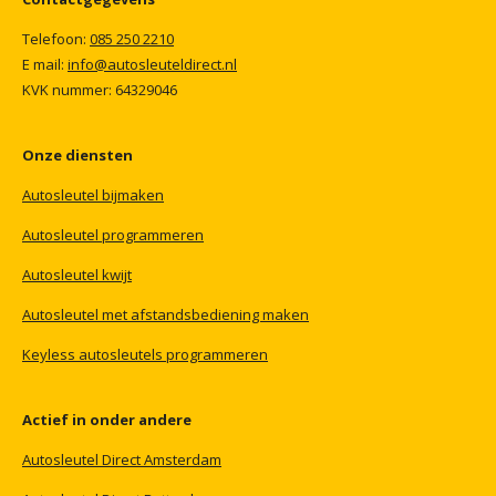
Telefoon:
085
250
2210
E mail:
info@autosleuteldirect.nl
KVK
nummer:
64329046
Onze
diensten
Autosleutel
bijmaken
Autosleutel
programmeren
Autosleutel
kwijt
Autosleutel
met
afstandsbediening
maken
Keyless
autosleutels
programmeren
Actief
in
onder
andere
Autosleutel
Direct
Amsterdam