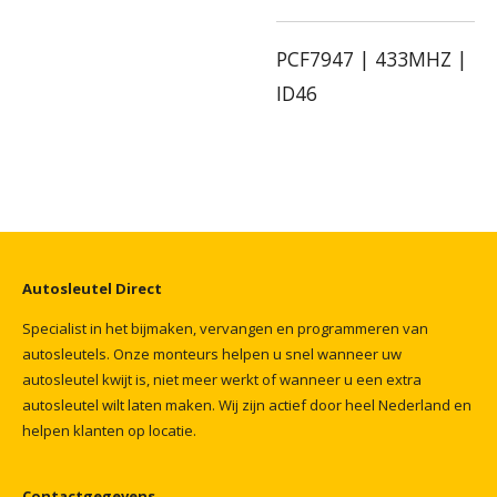
PCF7947 | 433MHZ |
ID46
Autosleutel
Direct
Specialist
in
het
bijmaken,
vervangen
en
programmeren
van
autosleutels.
Onze
monteurs
helpen
u
snel
wanneer
uw
autosleutel
kwijt
is,
niet
meer
werkt
of
wanneer
u
een
extra
autosleutel
wilt
laten
maken.
Wij
zijn
actief
door
heel
Nederland
en
helpen
klanten
op
locatie.
Contactgegevens