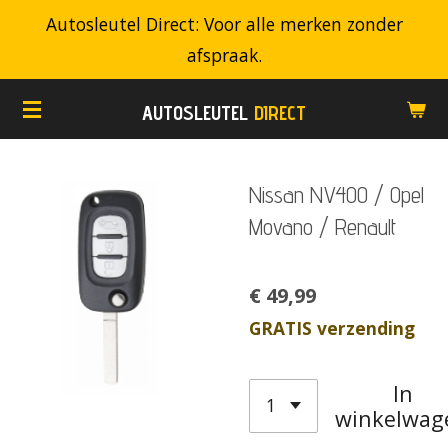
Autosleutel Direct: Voor alle merken zonder
Ga
afspraak.
direct
naar
AUTOSLEUTEL
DIRECT
de
hoofdinhoud
Nissan NV400 / Opel
Movano / Renault
€ 49,99
GRATIS verzending
In
winkelwag