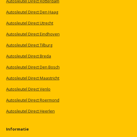
Autosleutel
Direct
Rotterdam
Autosleutel
Direct
Den
Haag
Autosleutel
Direct
Utrecht
Autosleutel
Direct
Eindhoven
Autosleutel
Direct
Tilburg
Autosleutel
Direct
Breda
Autosleutel
Direct
Den
Bosch
Autosleutel
Direct
Maastricht
Autosleutel
Direct
Venlo
Autosleutel
Direct
Roermond
Autosleutel
Direct
Heerlen
Informatie