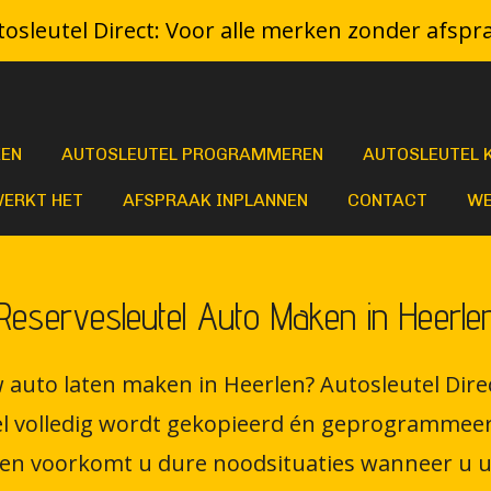
osleutel Direct: Voor alle merken zonder afspr
KEN
AUTOSLEUTEL PROGRAMMEREN
AUTOSLEUTEL 
WERKT HET
AFSPRAAK INPLANNEN
CONTACT
WE
Reservesleutel Auto Maken in Heerle
 auto laten maken in Heerlen? Autosleutel Direc
l volledig wordt gekopieerd én geprogrammeerd 
 en voorkomt u dure noodsituaties wanneer u uw