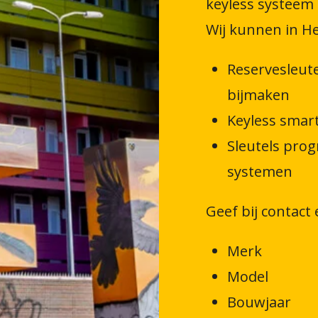
keyless systeem
Wij kunnen in He
Reservesleut
bijmaken
Keyless smart
Sleutels pro
systemen
Geef bij contact
Merk
Model
Bouwjaar