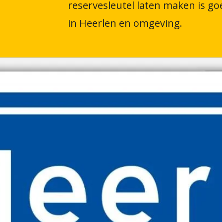
reservesleutel laten maken is go
in Heerlen en omgeving.