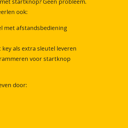
 met startknop? Geen probleem.
erlen ook:
el met afstandsbediening
 key als extra sleutel leveren
grammeren voor startknop
 even door: