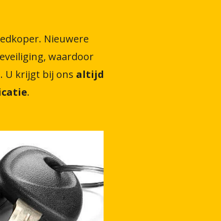
oedkoper. Nieuwere
veiliging, waardoor
U krijgt bij ons
altijd
icatie
.