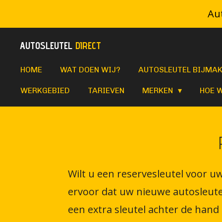
Aut
Ga
direct
AUTOSLEUTEL
DIRECT
naar
de
HOME
WAT DOEN WIJ?
AUTOSLEUTEL BIJMA
hoofdinhoud
WERKGEBIED
TARIEVEN
MERKEN
HOE 
Wilt u een reservesleutel voor uw
ervoor dat uw nieuwe autosleute
een extra sleutel achter de hand