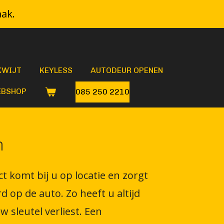
aak.
KWIJT
KEYLESS
AUTODEUR OPENEN
BSHOP
085 250 2210
n
t komt bij u op locatie en zorgt
op de auto. Zo heeft u altijd
 sleutel verliest. Een