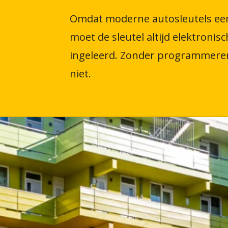
Omdat moderne autosleutels een
moet de sleutel altijd elektroni
ingeleerd. Zonder programmeren
niet.