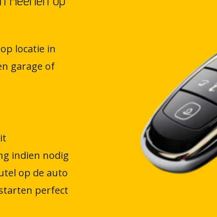
n Heerlen op
op locatie in
en garage of
it
ng indien nodig
tel op de auto
starten perfect