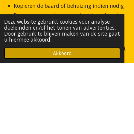
Kopiëren de baard of behuizing indien nodig
Programmeren de reservesleutel op de auto
Deze website gebruikt cookies voor analyse-
Testen of openen, sluiten en starten perfect
doeleinden en/of het tonen van advertenties.
werken
Door gebruik te blijven maken van de site gaat
u hiermee akkoord.
Omdat moderne autosleutels een chip bevatten,
Akkoord
moet de sleutel altijd elektronisch worden
ingeleerd. Zonder programmeren start de auto
niet.