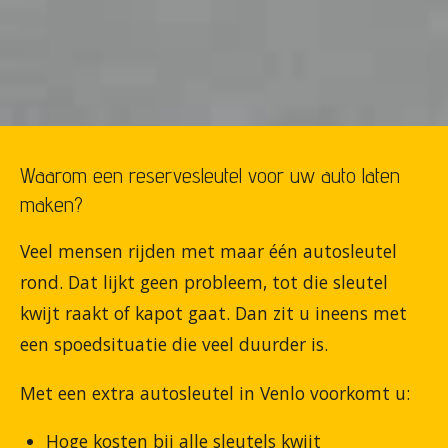
Waarom een reservesleutel voor uw auto laten
maken?
Veel mensen rijden met maar één autosleutel
rond. Dat lijkt geen probleem, tot die sleutel
kwijt raakt of kapot gaat. Dan zit u ineens met
een spoedsituatie die veel duurder is.
Met een extra autosleutel in Venlo voorkomt u:
Hoge kosten bij alle sleutels kwijt