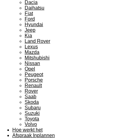
Dacia
Daihatsu
Fiat
Ford
Hyundai
Jeep
Kia
Land Rover
Lexus
Mazda
Mitshubishi
Nissan
Opel
Peugeot
Porsche
Renault
Rover
Saab
Skoda
Subaru
Suzuki
Toyota
Volvo
Hoe werkt het
Afspraak Inplannen