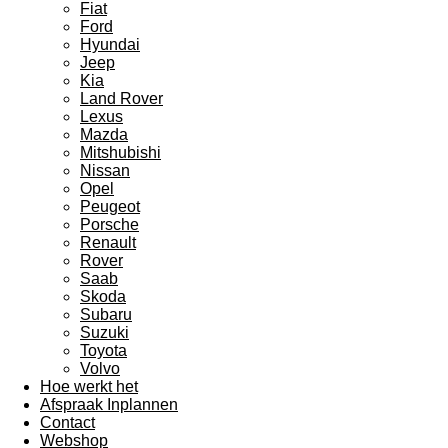
Fiat
Ford
Hyundai
Jeep
Kia
Land Rover
Lexus
Mazda
Mitshubishi
Nissan
Opel
Peugeot
Porsche
Renault
Rover
Saab
Skoda
Subaru
Suzuki
Toyota
Volvo
Hoe werkt het
Afspraak Inplannen
Contact
Webshop