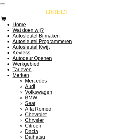
Ga
AUTOSLEUTEL
direct
DIRECT
naar
de
Home
hoofdinhoud
Wat doen wij?
Autosleutel Bijmaken
Autosleutel Programmeren
Autosleutel Kwijt
Keyless
Autodeur Openen
Werkgebied
Tarieven
Merken
Mercedes
Audi
Volkswagen
BMW
Seat
Alfa Romeo
Chevrolet
Chrysler
Citroen
Dacia
Daihatsu